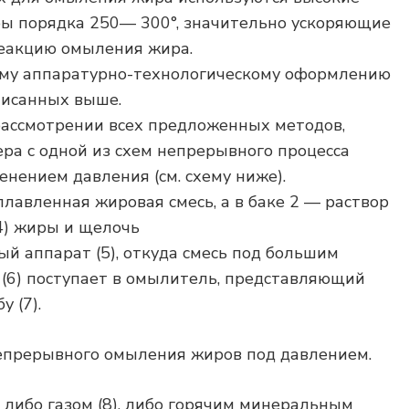
ры порядка 250— 300°, значительно ускоряющие
еакцию омыления жира.
оему аппаратурно-технологическому оформлению
писанных выше.
рассмотрении всех предложенных методов,
ра с одной из схем непрерывного процесса
нением давления (см. схему ниже).
плавленная жировая смесь, а в баке 2 — раствор
 4) жиры и щелочь
ый аппарат (5), откуда смесь под большим
 (6) поступает в омылитель, представляющий
 (7).
епрерывного омыления жиров под давлением.
 либо газом (8), либо горячим минеральным