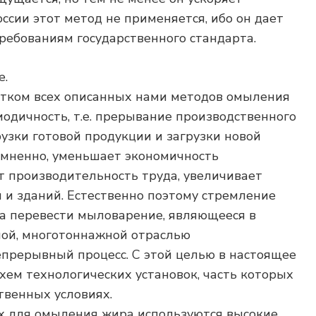
ссии этот метод не применяется, ибо он дает
ребованиям государственного стандарта.
е.
тком всех описанных нами методов омыления
иодичность, т.е. прерывание производственного
узки готовой продукции и загрузки новой
сомненно, уменьшает экономичность
т производительность труда, увеличивает
 и зданий. Естественно поэтому стремление
а перевести мыловарение, являющееся в
ной, многотоннажной отраслью
прерывный процесс. С этой целью в настоящее
хем технологических установок, часть которых
твенных условиях.
х для омыления жира используются высокие