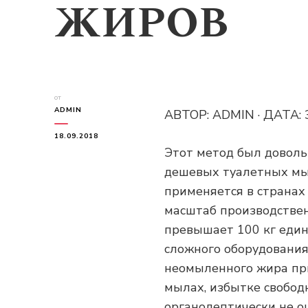
ЖИРОВ
от
ADMIN
АВТОР: ADMIN · ДАТА
18.09.2018
Этот метод был доволь
дешевых туалетных мы
применяется в странах
масштаб производстве
превышает 100 кг един
сложного оборудования
неомыленного жира пр
мылах, избытке свобо
органолептически не о