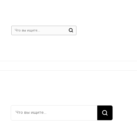
Ищите
что-
то?
Ищите
что-
то?