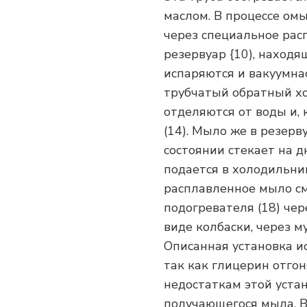
маслом. В процессе ом
через специальное рас
резервуар {10), находя
испаряются и вакуумнас
трубчатый обратный хо
отделяются от воды и, 
(14). Мыло же в резерв
состоянии стекает на д
подается в холодильник
расплавленное мыло см
подогревателя (18) чер
виде колбаски, через м
Описанная установка 
так как глицерин отгон
недостаткам этой уста
получающегося мыла. В