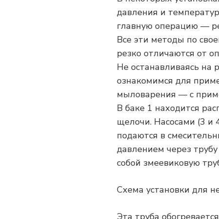
давления и температу
главную операцию — р
Все эти методы по св
резко отличаются от о
Не останавливаясь на 
ознакомимся для приме
мыловарения — с приме
В баке 1 находится рас
щелочи. Насосами (3 и
подаются в смесительн
давлением через трубу
собой змеевиковую трубу
Схема установки для н
Эта труба обогревается