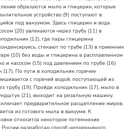
ыления образуются мыло и глицерин, которые
пылительное устройство (9) поступают в
щийся под вакуумом. Здесь глицерин и вода
осом (20) увлекаются через трубу (11) в
лодильник (12), где пары глицерина
конденсируясь, стекают по трубе (13) в приемник
уаре (10) без воды и глицерина в расплавленном
но и насосом (15) под давлением по трубе (16)
 (17). По пути в холодильник горячее
ешивается с горячей водой, поступающей из
ез трубу (19). Пройдя холодильник (17), мыло в
ундштук (21), выходит на резальную машину.
исключает предварительное расщепление жиров,
яется из готового мыла в вакууме. К
новки относится некоторое потемнение
 России разработан способ непрерывного